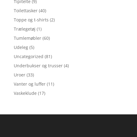
Tipitelte
(9)
Toilettasker
(40)
Toppe og t-shirts
(2)
Trælegetøj
(1)
Tumlemøbler
(60)
Udeleg
(5)
Uncategorized
(81)
Underbukser og trusser
(4)
Uroer
(33)
Vanter og luffer
(11)
Vaskeklude
(17)