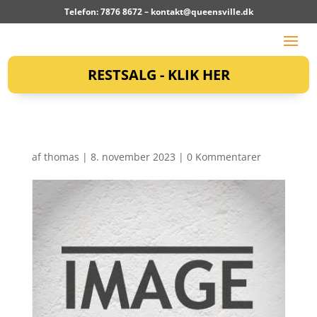
Telefon: 7876 8672 –
kontakt@queensville.dk
RESTSALG - KLIK HER
af
thomas
|
8. november 2023
|
0 Kommentarer