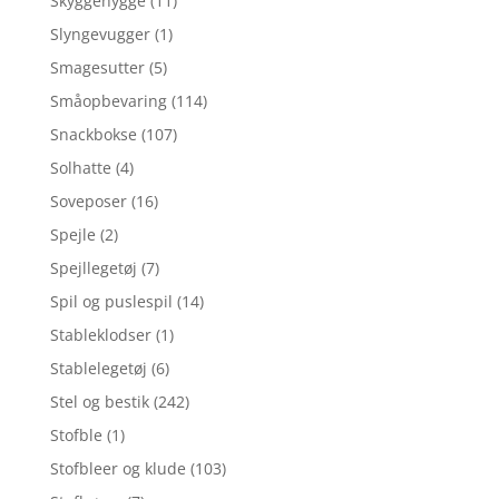
Skyggehygge
(11)
Slyngevugger
(1)
Smagesutter
(5)
Småopbevaring
(114)
Snackbokse
(107)
Solhatte
(4)
Soveposer
(16)
Spejle
(2)
Spejllegetøj
(7)
Spil og puslespil
(14)
Stableklodser
(1)
Stablelegetøj
(6)
Stel og bestik
(242)
Stofble
(1)
Stofbleer og klude
(103)