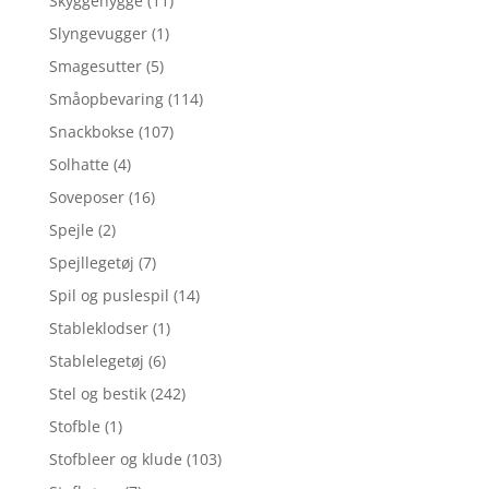
Skyggehygge
(11)
Slyngevugger
(1)
Smagesutter
(5)
Småopbevaring
(114)
Snackbokse
(107)
Solhatte
(4)
Soveposer
(16)
Spejle
(2)
Spejllegetøj
(7)
Spil og puslespil
(14)
Stableklodser
(1)
Stablelegetøj
(6)
Stel og bestik
(242)
Stofble
(1)
Stofbleer og klude
(103)