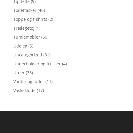
Tipitelte
(9)
Toilettasker
(40)
Toppe og t-shirts
(2)
Trælegetøj
(1)
Tumlemøbler
(60)
Udeleg
(5)
Uncategorized
(81)
Underbukser og trusser
(4)
Uroer
(33)
Vanter og luffer
(11)
Vaskeklude
(17)