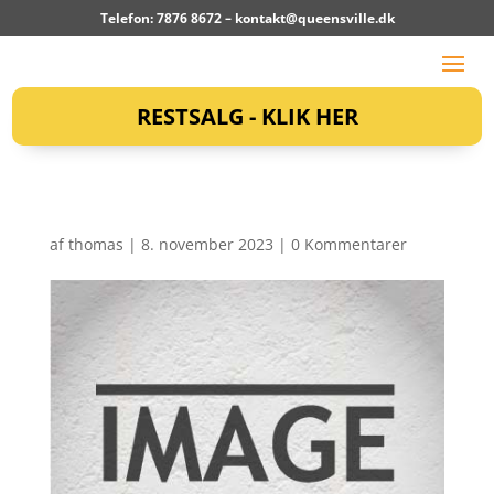
Telefon: 7876 8672 –
kontakt@queensville.dk
RESTSALG - KLIK HER
af
thomas
|
8. november 2023
|
0 Kommentarer