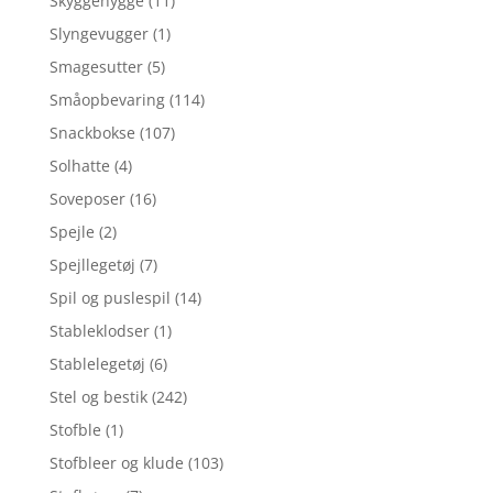
Skyggehygge
(11)
Slyngevugger
(1)
Smagesutter
(5)
Småopbevaring
(114)
Snackbokse
(107)
Solhatte
(4)
Soveposer
(16)
Spejle
(2)
Spejllegetøj
(7)
Spil og puslespil
(14)
Stableklodser
(1)
Stablelegetøj
(6)
Stel og bestik
(242)
Stofble
(1)
Stofbleer og klude
(103)