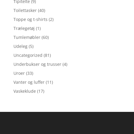
Tipitelte
(9)
Toilettasker
(40)
Toppe og t-shirts
(2)
Trælegetøj
(1)
Tumlemøbler
(60)
Udeleg
(5)
Uncategorized
(81)
Underbukser og trusser
(4)
Uroer
(33)
Vanter og luffer
(11)
Vaskeklude
(17)