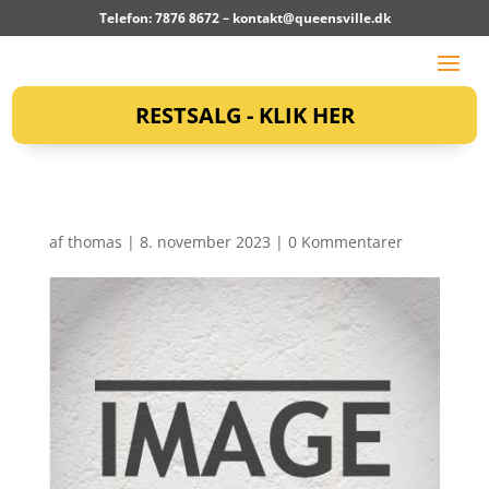
Telefon: 7876 8672 –
kontakt@queensville.dk
RESTSALG - KLIK HER
af
thomas
|
8. november 2023
|
0 Kommentarer