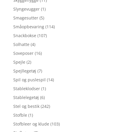
Skyggehygge
(11)
Slyngevugger
(1)
Smagesutter
(5)
Småopbevaring
(114)
Snackbokse
(107)
Solhatte
(4)
Soveposer
(16)
Spejle
(2)
Spejllegetøj
(7)
Spil og puslespil
(14)
Stableklodser
(1)
Stablelegetøj
(6)
Stel og bestik
(242)
Stofble
(1)
Stofbleer og klude
(103)