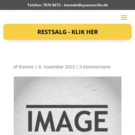
Telefon: 7876 8672 –
kontakt@queensville.dk
RESTSALG - KLIK HER
af
thomas
|
8. november 2023
|
0 Kommentarer