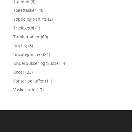
Tipitelte
(9)
Toilettasker
(40)
Toppe og t-shirts
(2)
Trælegetøj
(1)
Tumlemøbler
(60)
Udeleg
(5)
Uncategorized
(81)
Underbukser og trusser
(4)
Uroer
(33)
Vanter og luffer
(11)
Vaskeklude
(17)