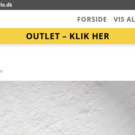
le.dk
FORSIDE
VIS A
OUTLET – KLIK HER
er