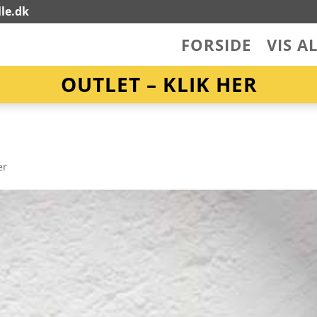
le.dk
FORSIDE
VIS A
OUTLET – KLIK HER
er