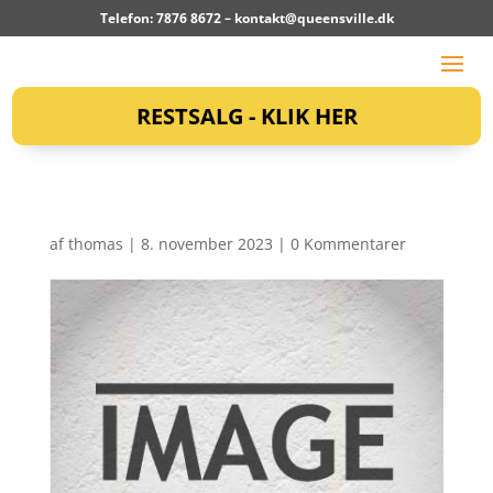
Telefon: 7876 8672 –
kontakt@queensville.dk
RESTSALG - KLIK HER
af
thomas
|
8. november 2023
|
0 Kommentarer