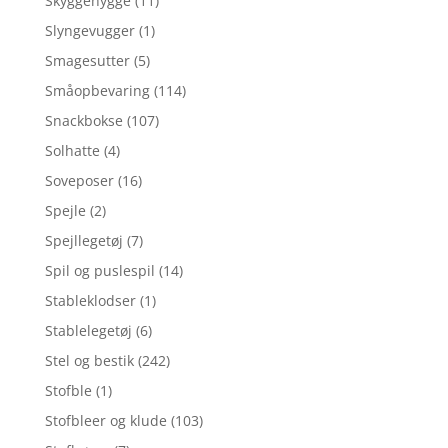
Skyggehygge
(11)
Slyngevugger
(1)
Smagesutter
(5)
Småopbevaring
(114)
Snackbokse
(107)
Solhatte
(4)
Soveposer
(16)
Spejle
(2)
Spejllegetøj
(7)
Spil og puslespil
(14)
Stableklodser
(1)
Stablelegetøj
(6)
Stel og bestik
(242)
Stofble
(1)
Stofbleer og klude
(103)