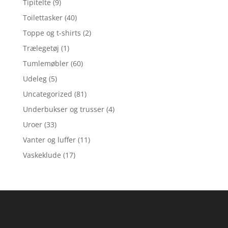
Tipitelte
(9)
Toilettasker
(40)
Toppe og t-shirts
(2)
Trælegetøj
(1)
Tumlemøbler
(60)
Udeleg
(5)
Uncategorized
(81)
Underbukser og trusser
(4)
Uroer
(33)
Vanter og luffer
(11)
Vaskeklude
(17)