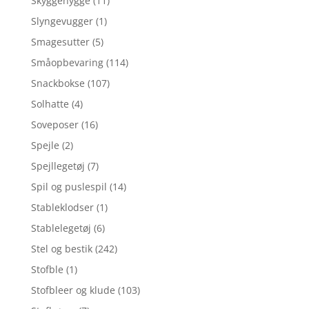
Skyggehygge
(11)
Slyngevugger
(1)
Smagesutter
(5)
Småopbevaring
(114)
Snackbokse
(107)
Solhatte
(4)
Soveposer
(16)
Spejle
(2)
Spejllegetøj
(7)
Spil og puslespil
(14)
Stableklodser
(1)
Stablelegetøj
(6)
Stel og bestik
(242)
Stofble
(1)
Stofbleer og klude
(103)