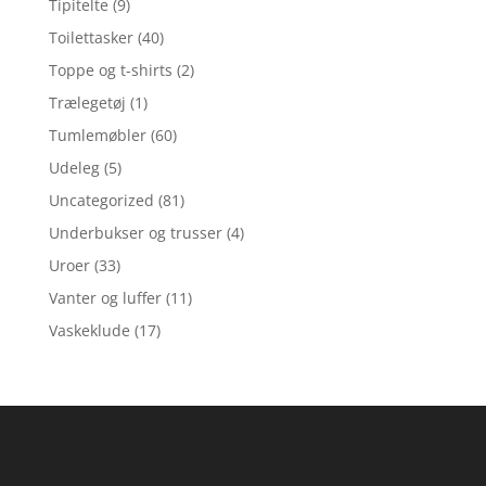
Tipitelte
(9)
Toilettasker
(40)
Toppe og t-shirts
(2)
Trælegetøj
(1)
Tumlemøbler
(60)
Udeleg
(5)
Uncategorized
(81)
Underbukser og trusser
(4)
Uroer
(33)
Vanter og luffer
(11)
Vaskeklude
(17)