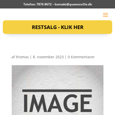
Telefon: 7876 8672 –
kontakt@queensville.dk
RESTSALG - KLIK HER
af
thomas
|
8. november 2023
|
0 Kommentarer