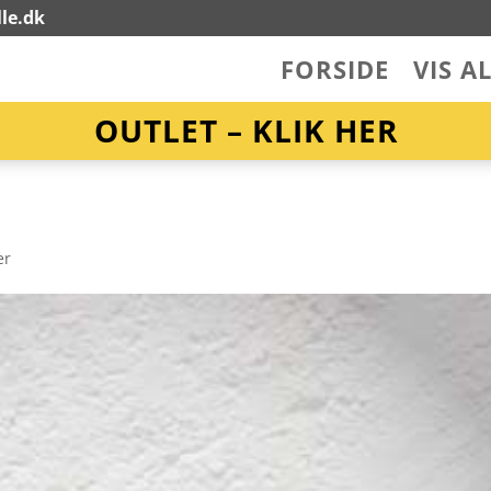
le.dk
FORSIDE
VIS A
OUTLET – KLIK HER
er