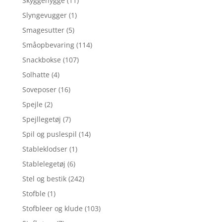
Skyggehygge
(11)
Slyngevugger
(1)
Smagesutter
(5)
Småopbevaring
(114)
Snackbokse
(107)
Solhatte
(4)
Soveposer
(16)
Spejle
(2)
Spejllegetøj
(7)
Spil og puslespil
(14)
Stableklodser
(1)
Stablelegetøj
(6)
Stel og bestik
(242)
Stofble
(1)
Stofbleer og klude
(103)