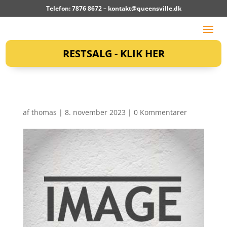
Telefon: 7876 8672 –
kontakt@queensville.dk
RESTSALG - KLIK HER
af
thomas
|
8. november 2023
|
0 Kommentarer