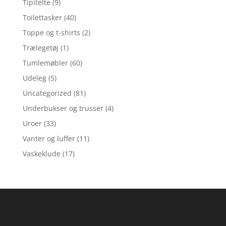
Tipitelte
(9)
Toilettasker
(40)
Toppe og t-shirts
(2)
Trælegetøj
(1)
Tumlemøbler
(60)
Udeleg
(5)
Uncategorized
(81)
Underbukser og trusser
(4)
Uroer
(33)
Vanter og luffer
(11)
Vaskeklude
(17)