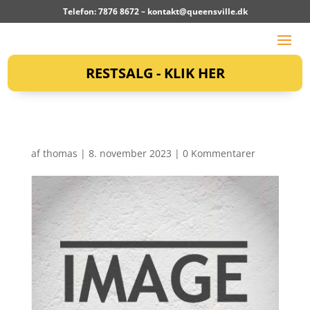
Telefon: 7876 8672 –
kontakt@queensville.dk
RESTSALG - KLIK HER
af
thomas
|
8. november 2023
|
0 Kommentarer