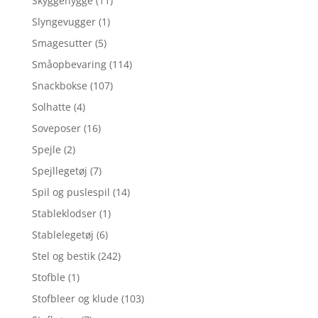
Skyggehygge
(11)
Slyngevugger
(1)
Smagesutter
(5)
Småopbevaring
(114)
Snackbokse
(107)
Solhatte
(4)
Soveposer
(16)
Spejle
(2)
Spejllegetøj
(7)
Spil og puslespil
(14)
Stableklodser
(1)
Stablelegetøj
(6)
Stel og bestik
(242)
Stofble
(1)
Stofbleer og klude
(103)