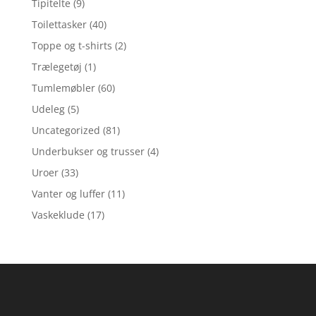
Tipitelte
(9)
Toilettasker
(40)
Toppe og t-shirts
(2)
Trælegetøj
(1)
Tumlemøbler
(60)
Udeleg
(5)
Uncategorized
(81)
Underbukser og trusser
(4)
Uroer
(33)
Vanter og luffer
(11)
Vaskeklude
(17)