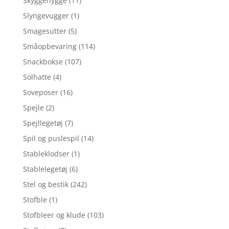
Skyggehygge
(11)
Slyngevugger
(1)
Smagesutter
(5)
Småopbevaring
(114)
Snackbokse
(107)
Solhatte
(4)
Soveposer
(16)
Spejle
(2)
Spejllegetøj
(7)
Spil og puslespil
(14)
Stableklodser
(1)
Stablelegetøj
(6)
Stel og bestik
(242)
Stofble
(1)
Stofbleer og klude
(103)