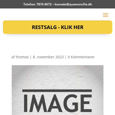
Telefon: 7876 8672 –
kontakt@queensville.dk
RESTSALG - KLIK HER
af
thomas
|
8. november 2023
|
0 Kommentarer