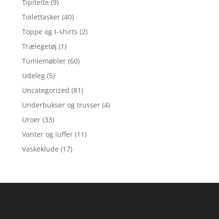
Tipitelte
(9)
Toilettasker
(40)
Toppe og t-shirts
(2)
Trælegetøj
(1)
Tumlemøbler
(60)
Udeleg
(5)
Uncategorized
(81)
Underbukser og trusser
(4)
Uroer
(33)
Vanter og luffer
(11)
Vaskeklude
(17)