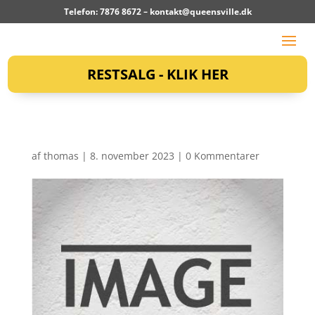
Telefon: 7876 8672 –
kontakt@queensville.dk
RESTSALG - KLIK HER
af
thomas
|
8. november 2023
|
0 Kommentarer