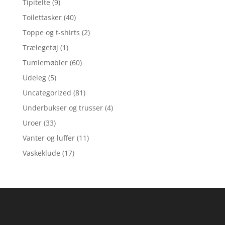
Tipitelte
(9)
Toilettasker
(40)
Toppe og t-shirts
(2)
Trælegetøj
(1)
Tumlemøbler
(60)
Udeleg
(5)
Uncategorized
(81)
Underbukser og trusser
(4)
Uroer
(33)
Vanter og luffer
(11)
Vaskeklude
(17)