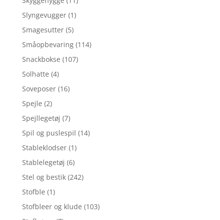
Skyggehygge
(11)
Slyngevugger
(1)
Smagesutter
(5)
Småopbevaring
(114)
Snackbokse
(107)
Solhatte
(4)
Soveposer
(16)
Spejle
(2)
Spejllegetøj
(7)
Spil og puslespil
(14)
Stableklodser
(1)
Stablelegetøj
(6)
Stel og bestik
(242)
Stofble
(1)
Stofbleer og klude
(103)