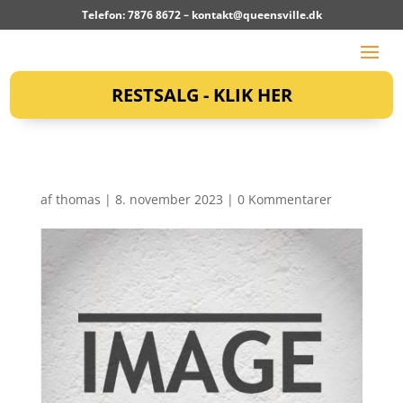
Telefon: 7876 8672 –
kontakt@queensville.dk
RESTSALG - KLIK HER
af
thomas
|
8. november 2023
|
0 Kommentarer