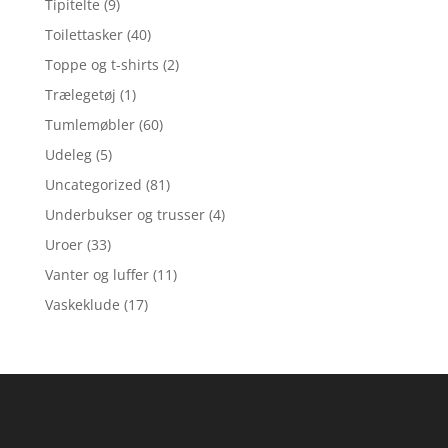
Tipitelte
(9)
Toilettasker
(40)
Toppe og t-shirts
(2)
Trælegetøj
(1)
Tumlemøbler
(60)
Udeleg
(5)
Uncategorized
(81)
Underbukser og trusser
(4)
Uroer
(33)
Vanter og luffer
(11)
Vaskeklude
(17)