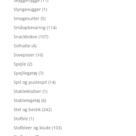
Skyggehygge
(11)
Slyngevugger
(1)
Smagesutter
(5)
Småopbevaring
(114)
Snackbokse
(107)
Solhatte
(4)
Soveposer
(16)
Spejle
(2)
Spejllegetøj
(7)
Spil og puslespil
(14)
Stableklodser
(1)
Stablelegetøj
(6)
Stel og bestik
(242)
Stofble
(1)
Stofbleer og klude
(103)