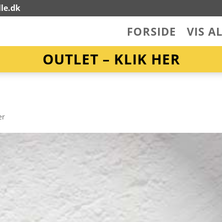
le.dk
FORSIDE
VIS A
OUTLET – KLIK HER
er