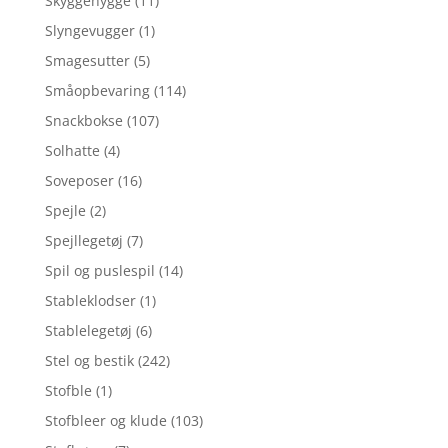
Skyggehygge
(11)
Slyngevugger
(1)
Smagesutter
(5)
Småopbevaring
(114)
Snackbokse
(107)
Solhatte
(4)
Soveposer
(16)
Spejle
(2)
Spejllegetøj
(7)
Spil og puslespil
(14)
Stableklodser
(1)
Stablelegetøj
(6)
Stel og bestik
(242)
Stofble
(1)
Stofbleer og klude
(103)