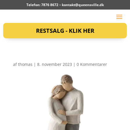
Telefon: 7876 8672 –
kontakt@queensville.dk
RESTSALG - KLIK HER
af
thomas
|
8. november 2023
|
0 Kommentarer