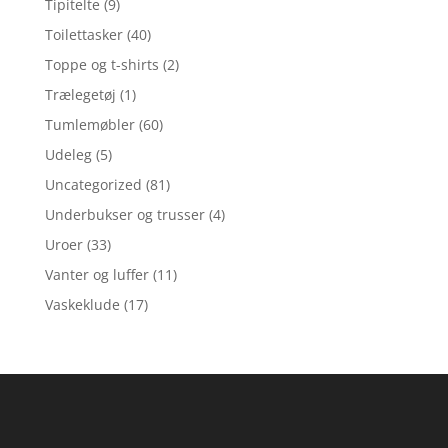
Tipitelte
(9)
Toilettasker
(40)
Toppe og t-shirts
(2)
Trælegetøj
(1)
Tumlemøbler
(60)
Udeleg
(5)
Uncategorized
(81)
Underbukser og trusser
(4)
Uroer
(33)
Vanter og luffer
(11)
Vaskeklude
(17)