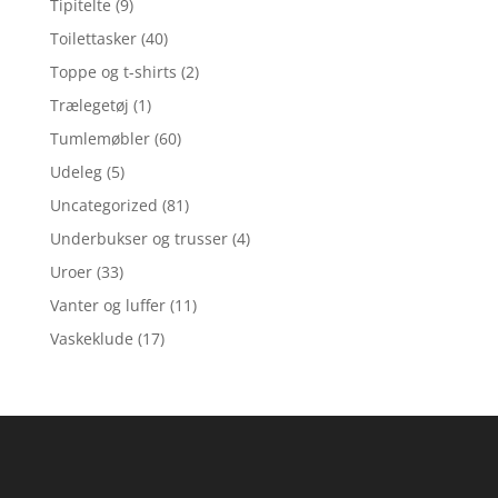
Tipitelte
(9)
Toilettasker
(40)
Toppe og t-shirts
(2)
Trælegetøj
(1)
Tumlemøbler
(60)
Udeleg
(5)
Uncategorized
(81)
Underbukser og trusser
(4)
Uroer
(33)
Vanter og luffer
(11)
Vaskeklude
(17)