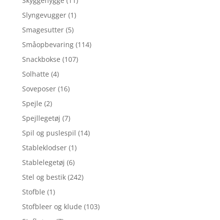
Skyggehygge
(11)
Slyngevugger
(1)
Smagesutter
(5)
Småopbevaring
(114)
Snackbokse
(107)
Solhatte
(4)
Soveposer
(16)
Spejle
(2)
Spejllegetøj
(7)
Spil og puslespil
(14)
Stableklodser
(1)
Stablelegetøj
(6)
Stel og bestik
(242)
Stofble
(1)
Stofbleer og klude
(103)