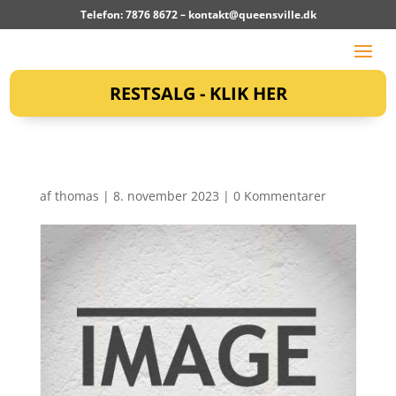
Telefon: 7876 8672 –
kontakt@queensville.dk
RESTSALG - KLIK HER
af
thomas
|
8. november 2023
|
0 Kommentarer