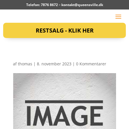
Telefon: 7876 8672 –
kontakt@queensville.dk
RESTSALG - KLIK HER
af
thomas
|
8. november 2023
|
0 Kommentarer