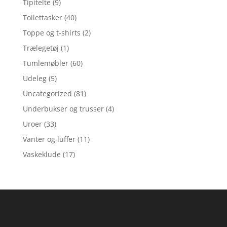
Tipitelte
(9)
Toilettasker
(40)
Toppe og t-shirts
(2)
Trælegetøj
(1)
Tumlemøbler
(60)
Udeleg
(5)
Uncategorized
(81)
Underbukser og trusser
(4)
Uroer
(33)
Vanter og luffer
(11)
Vaskeklude
(17)