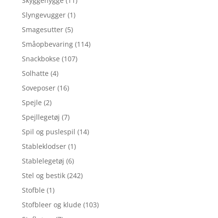
Skyggehygge
(11)
Slyngevugger
(1)
Smagesutter
(5)
Småopbevaring
(114)
Snackbokse
(107)
Solhatte
(4)
Soveposer
(16)
Spejle
(2)
Spejllegetøj
(7)
Spil og puslespil
(14)
Stableklodser
(1)
Stablelegetøj
(6)
Stel og bestik
(242)
Stofble
(1)
Stofbleer og klude
(103)