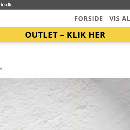
le.dk
FORSIDE
VIS A
OUTLET – KLIK HER
er