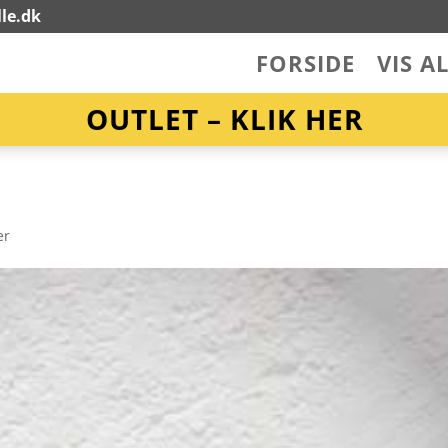
le.dk
FORSIDE
VIS A
OUTLET – KLIK HER
er