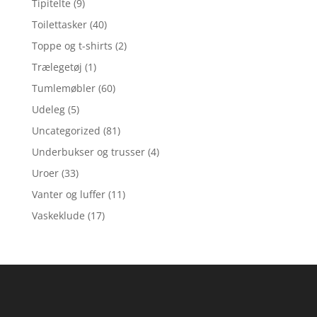
Tipitelte
(9)
Toilettasker
(40)
Toppe og t-shirts
(2)
Trælegetøj
(1)
Tumlemøbler
(60)
Udeleg
(5)
Uncategorized
(81)
Underbukser og trusser
(4)
Uroer
(33)
Vanter og luffer
(11)
Vaskeklude
(17)