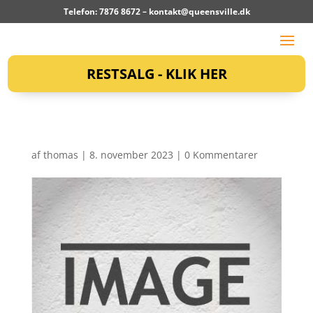
Telefon: 7876 8672 –
kontakt@queensville.dk
RESTSALG - KLIK HER
af
thomas
|
8. november 2023
|
0 Kommentarer