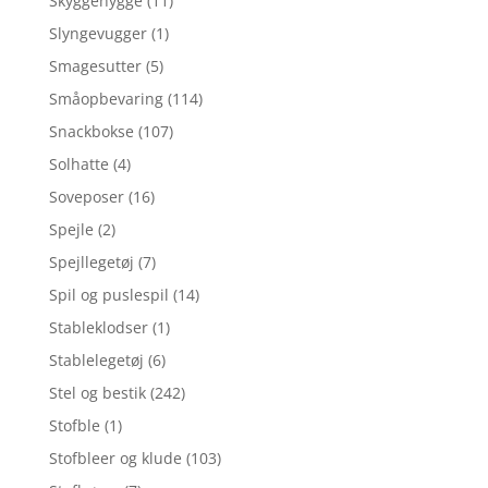
Skyggehygge
(11)
Slyngevugger
(1)
Smagesutter
(5)
Småopbevaring
(114)
Snackbokse
(107)
Solhatte
(4)
Soveposer
(16)
Spejle
(2)
Spejllegetøj
(7)
Spil og puslespil
(14)
Stableklodser
(1)
Stablelegetøj
(6)
Stel og bestik
(242)
Stofble
(1)
Stofbleer og klude
(103)