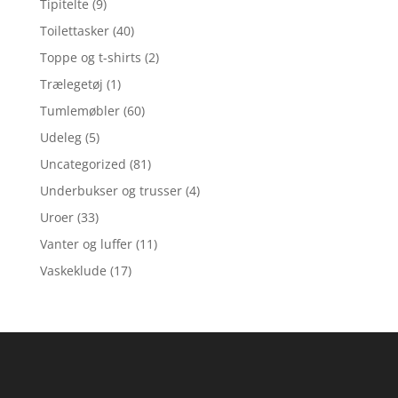
Tipitelte
(9)
Toilettasker
(40)
Toppe og t-shirts
(2)
Trælegetøj
(1)
Tumlemøbler
(60)
Udeleg
(5)
Uncategorized
(81)
Underbukser og trusser
(4)
Uroer
(33)
Vanter og luffer
(11)
Vaskeklude
(17)