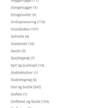
Skyggehygge
(11)
Slyngevugger
(1)
Smagesutter
(5)
Småopbevaring
(114)
Snackbokse
(107)
Solhatte
(4)
Soveposer
(16)
Spejle
(2)
Spejllegetøj
(7)
Spil og puslespil
(14)
Stableklodser
(1)
Stablelegetøj
(6)
Stel og bestik
(242)
Stofble
(1)
Stofbleer og klude
(103)