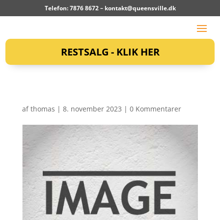
Telefon: 7876 8672 –
kontakt@queensville.dk
RESTSALG - KLIK HER
af
thomas
|
8. november 2023
|
0 Kommentarer