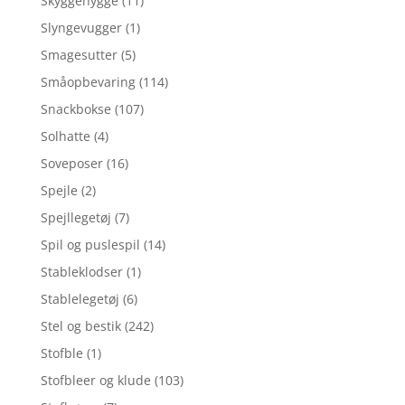
Skyggehygge
(11)
Slyngevugger
(1)
Smagesutter
(5)
Småopbevaring
(114)
Snackbokse
(107)
Solhatte
(4)
Soveposer
(16)
Spejle
(2)
Spejllegetøj
(7)
Spil og puslespil
(14)
Stableklodser
(1)
Stablelegetøj
(6)
Stel og bestik
(242)
Stofble
(1)
Stofbleer og klude
(103)