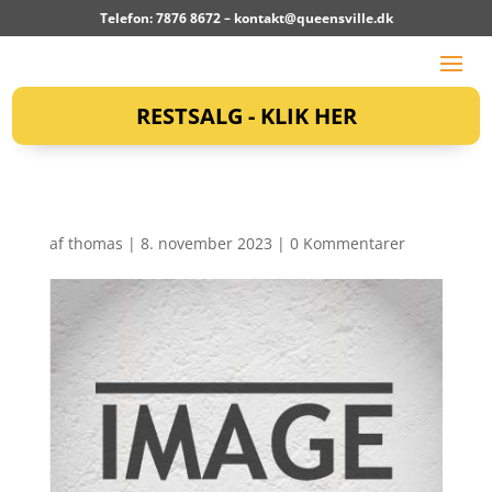
Telefon: 7876 8672 –
kontakt@queensville.dk
RESTSALG - KLIK HER
af
thomas
|
8. november 2023
|
0 Kommentarer