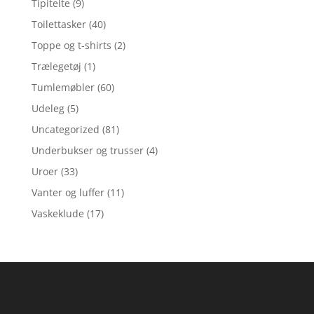
Tipitelte
(9)
Toilettasker
(40)
Toppe og t-shirts
(2)
Trælegetøj
(1)
Tumlemøbler
(60)
Udeleg
(5)
Uncategorized
(81)
Underbukser og trusser
(4)
Uroer
(33)
Vanter og luffer
(11)
Vaskeklude
(17)