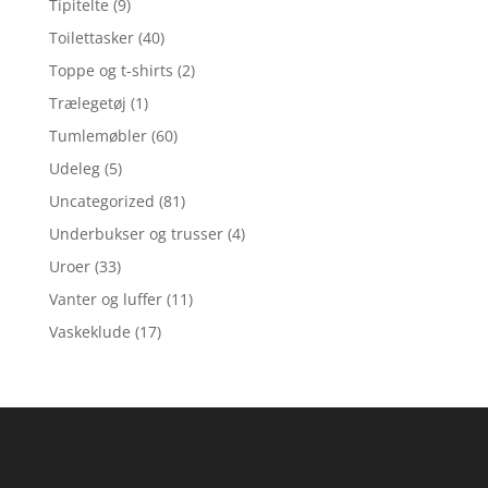
Tipitelte
(9)
Toilettasker
(40)
Toppe og t-shirts
(2)
Trælegetøj
(1)
Tumlemøbler
(60)
Udeleg
(5)
Uncategorized
(81)
Underbukser og trusser
(4)
Uroer
(33)
Vanter og luffer
(11)
Vaskeklude
(17)