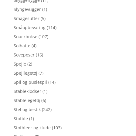
Skyggehygge
(11)
Slyngevugger
(1)
Smagesutter
(5)
Småopbevaring
(114)
Snackbokse
(107)
Solhatte
(4)
Soveposer
(16)
Spejle
(2)
Spejllegetøj
(7)
Spil og puslespil
(14)
Stableklodser
(1)
Stablelegetøj
(6)
Stel og bestik
(242)
Stofble
(1)
Stofbleer og klude
(103)