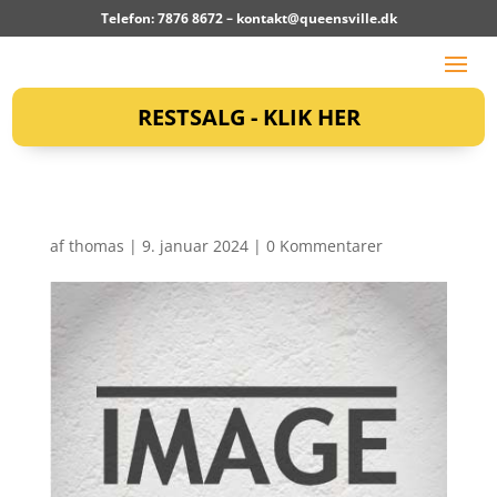
Telefon: 7876 8672 –
kontakt@queensville.dk
RESTSALG - KLIK HER
af
thomas
|
9. januar 2024
|
0 Kommentarer