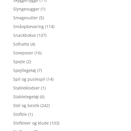
Skyggehygge
(11)
Slyngevugger
(1)
Smagesutter
(5)
Småopbevaring
(114)
Snackbokse
(107)
Solhatte
(4)
Soveposer
(16)
Spejle
(2)
Spejllegetøj
(7)
Spil og puslespil
(14)
Stableklodser
(1)
Stablelegetøj
(6)
Stel og bestik
(242)
Stofble
(1)
Stofbleer og klude
(103)