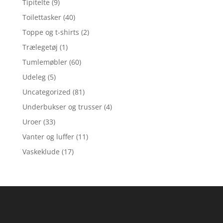
Tipitelte
(9)
Toilettasker
(40)
Toppe og t-shirts
(2)
Trælegetøj
(1)
Tumlemøbler
(60)
Udeleg
(5)
Uncategorized
(81)
Underbukser og trusser
(4)
Uroer
(33)
Vanter og luffer
(11)
Vaskeklude
(17)