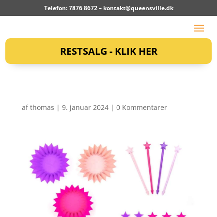
Telefon: 7876 8672 –
kontakt@queensville.dk
RESTSALG - KLIK HER
af
thomas
|
9. januar 2024
|
0 Kommentarer