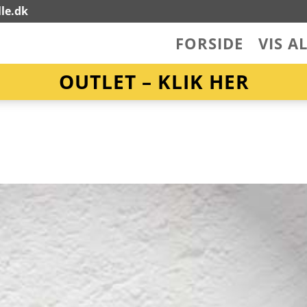
le.dk
FORSIDE
VIS A
OUTLET – KLIK HER