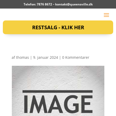
Telefon: 7876 8672 –
kontakt@queensville.dk
RESTSALG - KLIK HER
af
thomas
|
9. januar 2024
|
0 Kommentarer