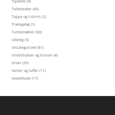
Tipitelte
(9)
Toilettasker
(40)
Toppe og t-shirts
(2)
Trælegetøj
(1)
Tumlemøbler
(60)
Udeleg
(5)
Uncategorized
(81)
Underbukser og trusser
(4)
Uroer
(33)
Vanter og luffer
(11)
Vaskeklude
(17)