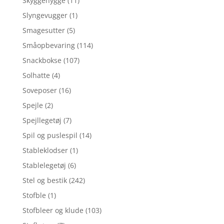
Skyggehygge
(11)
Slyngevugger
(1)
Smagesutter
(5)
Småopbevaring
(114)
Snackbokse
(107)
Solhatte
(4)
Soveposer
(16)
Spejle
(2)
Spejllegetøj
(7)
Spil og puslespil
(14)
Stableklodser
(1)
Stablelegetøj
(6)
Stel og bestik
(242)
Stofble
(1)
Stofbleer og klude
(103)