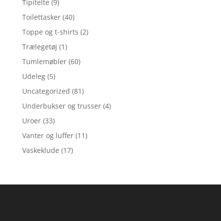
Tipitelte
(9)
Toilettasker
(40)
Toppe og t-shirts
(2)
Trælegetøj
(1)
Tumlemøbler
(60)
Udeleg
(5)
Uncategorized
(81)
Underbukser og trusser
(4)
Uroer
(33)
Vanter og luffer
(11)
Vaskeklude
(17)