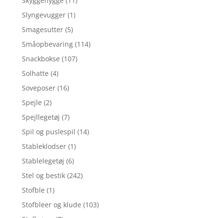
Skyggehygge
(11)
Slyngevugger
(1)
Smagesutter
(5)
Småopbevaring
(114)
Snackbokse
(107)
Solhatte
(4)
Soveposer
(16)
Spejle
(2)
Spejllegetøj
(7)
Spil og puslespil
(14)
Stableklodser
(1)
Stablelegetøj
(6)
Stel og bestik
(242)
Stofble
(1)
Stofbleer og klude
(103)