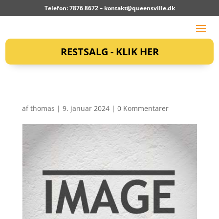
Telefon: 7876 8672 –
kontakt@queensville.dk
RESTSALG - KLIK HER
af
thomas
|
9. januar 2024
|
0 Kommentarer