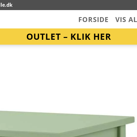
le.dk
FORSIDE
VIS A
OUTLET – KLIK HER