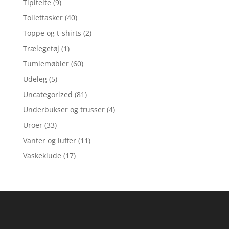
Tipitelte
(9)
Toilettasker
(40)
Toppe og t-shirts
(2)
Trælegetøj
(1)
Tumlemøbler
(60)
Udeleg
(5)
Uncategorized
(81)
Underbukser og trusser
(4)
Uroer
(33)
Vanter og luffer
(11)
Vaskeklude
(17)