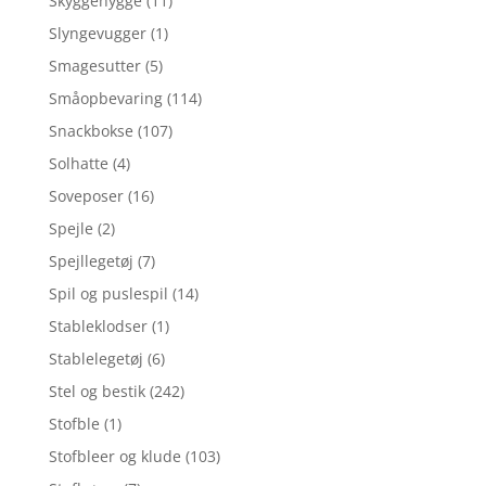
Skyggehygge
(11)
Slyngevugger
(1)
Smagesutter
(5)
Småopbevaring
(114)
Snackbokse
(107)
Solhatte
(4)
Soveposer
(16)
Spejle
(2)
Spejllegetøj
(7)
Spil og puslespil
(14)
Stableklodser
(1)
Stablelegetøj
(6)
Stel og bestik
(242)
Stofble
(1)
Stofbleer og klude
(103)