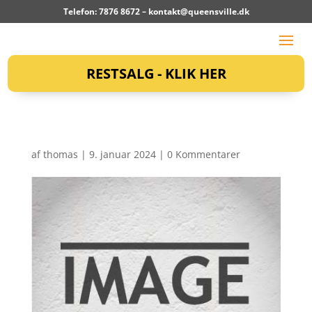
Telefon: 7876 8672 –
kontakt@queensville.dk
RESTSALG - KLIK HER
af
thomas
|
9. januar 2024
|
0 Kommentarer