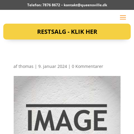
Telefon: 7876 8672 –
kontakt@queensville.dk
RESTSALG - KLIK HER
af
thomas
|
9. januar 2024
|
0 Kommentarer