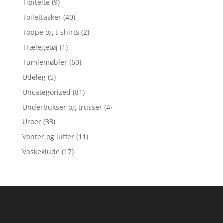
Tipitelte
(9)
Toilettasker
(40)
Toppe og t-shirts
(2)
Trælegetøj
(1)
Tumlemøbler
(60)
Udeleg
(5)
Uncategorized
(81)
Underbukser og trusser
(4)
Uroer
(33)
Vanter og luffer
(11)
Vaskeklude
(17)