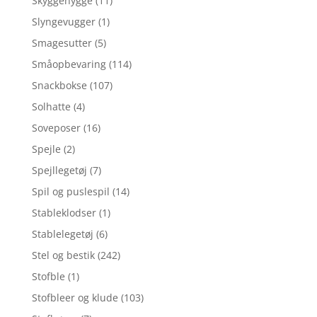
Skyggehygge
(11)
Slyngevugger
(1)
Smagesutter
(5)
Småopbevaring
(114)
Snackbokse
(107)
Solhatte
(4)
Soveposer
(16)
Spejle
(2)
Spejllegetøj
(7)
Spil og puslespil
(14)
Stableklodser
(1)
Stablelegetøj
(6)
Stel og bestik
(242)
Stofble
(1)
Stofbleer og klude
(103)