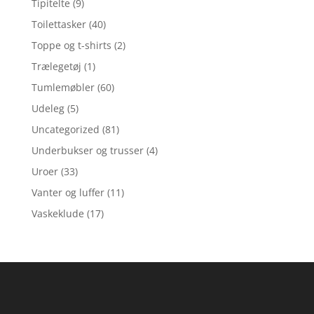
Tipitelte
(9)
Toilettasker
(40)
Toppe og t-shirts
(2)
Trælegetøj
(1)
Tumlemøbler
(60)
Udeleg
(5)
Uncategorized
(81)
Underbukser og trusser
(4)
Uroer
(33)
Vanter og luffer
(11)
Vaskeklude
(17)