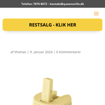
Telefon: 7876 8672 –
kontakt@queensville.dk
RESTSALG - KLIK HER
af
thomas
|
9. januar 2024
|
0 Kommentarer