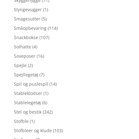
Skyggehygge
(11)
Slyngevugger
(1)
Smagesutter
(5)
Småopbevaring
(114)
Snackbokse
(107)
Solhatte
(4)
Soveposer
(16)
Spejle
(2)
Spejllegetøj
(7)
Spil og puslespil
(14)
Stableklodser
(1)
Stablelegetøj
(6)
Stel og bestik
(242)
Stofble
(1)
Stofbleer og klude
(103)