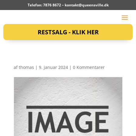
Telefon: 7876 8672 –
kontakt@queensville.dk
RESTSALG - KLIK HER
af
thomas
|
9. januar 2024
|
0 Kommentarer