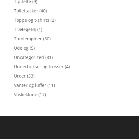
Tipitelte
(9)
Toilettasker
(40)
Toppe og t-shirts
(2)
Trælegetøj
(1)
Tumlemøbler
(60)
Udeleg
(5)
Uncategorized
(81)
Underbukser og trusser
(4)
Uroer
(33)
Vanter og luffer
(11)
Vaskeklude
(17)