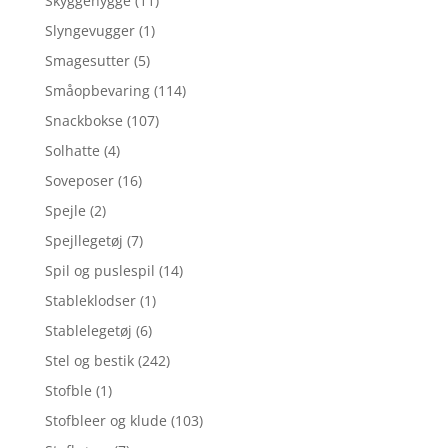
Skyggehygge
(11)
Slyngevugger
(1)
Smagesutter
(5)
Småopbevaring
(114)
Snackbokse
(107)
Solhatte
(4)
Soveposer
(16)
Spejle
(2)
Spejllegetøj
(7)
Spil og puslespil
(14)
Stableklodser
(1)
Stablelegetøj
(6)
Stel og bestik
(242)
Stofble
(1)
Stofbleer og klude
(103)