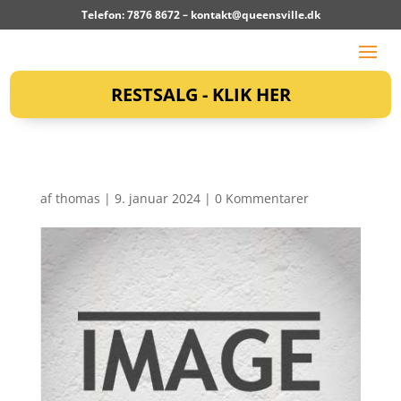
Telefon: 7876 8672 –
kontakt@queensville.dk
RESTSALG - KLIK HER
af
thomas
|
9. januar 2024
|
0 Kommentarer