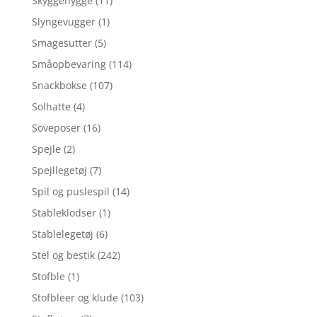
Skyggehygge
(11)
Slyngevugger
(1)
Smagesutter
(5)
Småopbevaring
(114)
Snackbokse
(107)
Solhatte
(4)
Soveposer
(16)
Spejle
(2)
Spejllegetøj
(7)
Spil og puslespil
(14)
Stableklodser
(1)
Stablelegetøj
(6)
Stel og bestik
(242)
Stofble
(1)
Stofbleer og klude
(103)