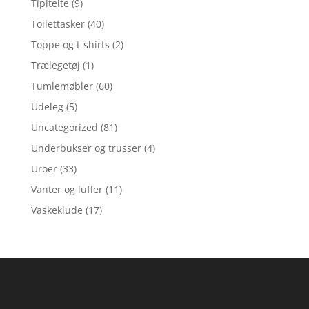
Tipitelte
(9)
Toilettasker
(40)
Toppe og t-shirts
(2)
Trælegetøj
(1)
Tumlemøbler
(60)
Udeleg
(5)
Uncategorized
(81)
Underbukser og trusser
(4)
Uroer
(33)
Vanter og luffer
(11)
Vaskeklude
(17)