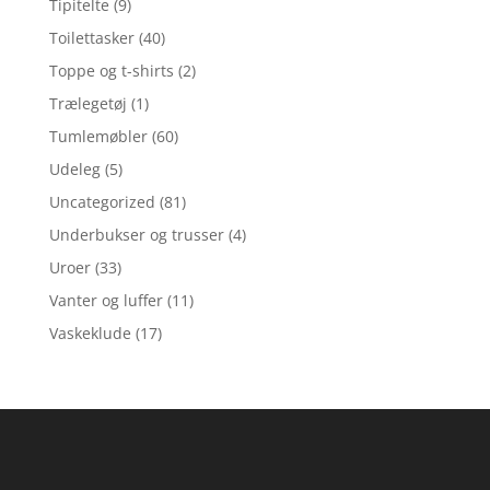
Tipitelte
(9)
Toilettasker
(40)
Toppe og t-shirts
(2)
Trælegetøj
(1)
Tumlemøbler
(60)
Udeleg
(5)
Uncategorized
(81)
Underbukser og trusser
(4)
Uroer
(33)
Vanter og luffer
(11)
Vaskeklude
(17)