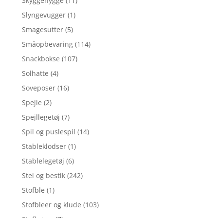
Skyggehygge
(11)
Slyngevugger
(1)
Smagesutter
(5)
Småopbevaring
(114)
Snackbokse
(107)
Solhatte
(4)
Soveposer
(16)
Spejle
(2)
Spejllegetøj
(7)
Spil og puslespil
(14)
Stableklodser
(1)
Stablelegetøj
(6)
Stel og bestik
(242)
Stofble
(1)
Stofbleer og klude
(103)