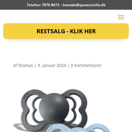
Telefon: 7876 8672 –
kontakt@queensville.dk
RESTSALG - KLIK HER
af
thomas
|
9. januar 2024
|
0 Kommentarer