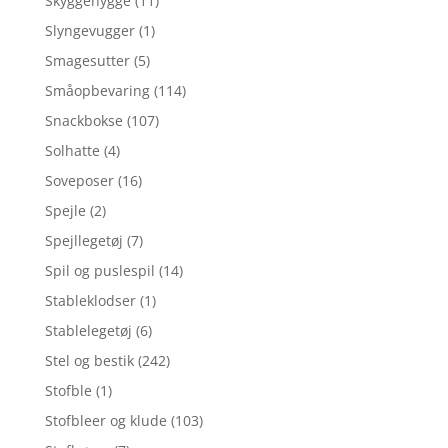
Skyggehygge
(11)
Slyngevugger
(1)
Smagesutter
(5)
Småopbevaring
(114)
Snackbokse
(107)
Solhatte
(4)
Soveposer
(16)
Spejle
(2)
Spejllegetøj
(7)
Spil og puslespil
(14)
Stableklodser
(1)
Stablelegetøj
(6)
Stel og bestik
(242)
Stofble
(1)
Stofbleer og klude
(103)