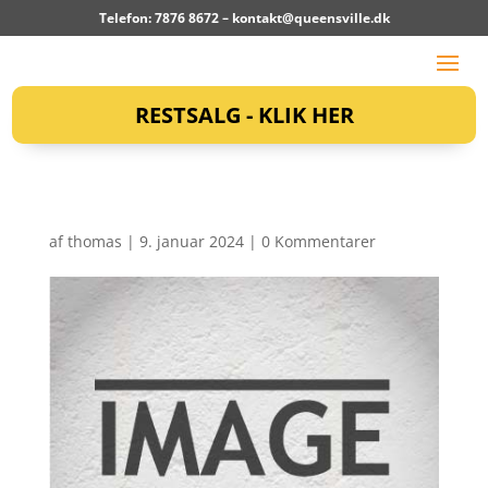
Telefon: 7876 8672 –
kontakt@queensville.dk
RESTSALG - KLIK HER
af
thomas
|
9. januar 2024
|
0 Kommentarer