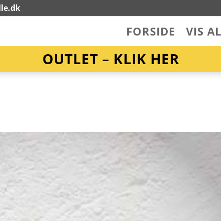
le.dk
FORSIDE
VIS A
OUTLET – KLIK HER