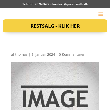
Telefon: 7876 8672 –
kontakt@queensville.dk
RESTSALG - KLIK HER
af
thomas
|
9. januar 2024
|
0 Kommentarer