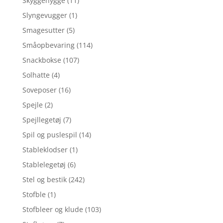
Skyggehygge
(11)
Slyngevugger
(1)
Smagesutter
(5)
Småopbevaring
(114)
Snackbokse
(107)
Solhatte
(4)
Soveposer
(16)
Spejle
(2)
Spejllegetøj
(7)
Spil og puslespil
(14)
Stableklodser
(1)
Stablelegetøj
(6)
Stel og bestik
(242)
Stofble
(1)
Stofbleer og klude
(103)