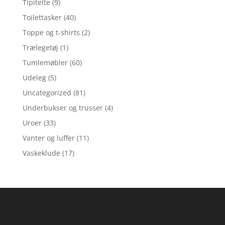
Tipitelte
(9)
Toilettasker
(40)
Toppe og t-shirts
(2)
Trælegetøj
(1)
Tumlemøbler
(60)
Udeleg
(5)
Uncategorized
(81)
Underbukser og trusser
(4)
Uroer
(33)
Vanter og luffer
(11)
Vaskeklude
(17)