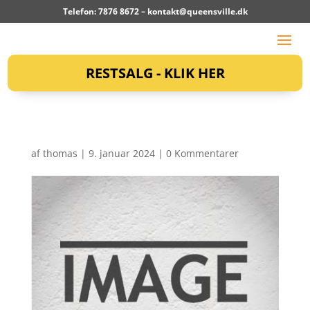
Telefon: 7876 8672 –
kontakt@queensville.dk
RESTSALG - KLIK HER
af
thomas
|
9. januar 2024
|
0 Kommentarer