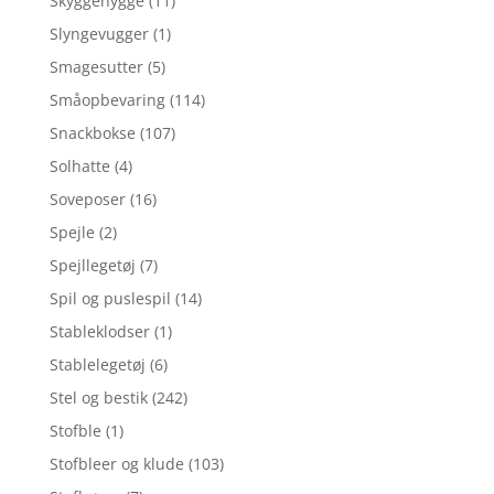
Skyggehygge
(11)
Slyngevugger
(1)
Smagesutter
(5)
Småopbevaring
(114)
Snackbokse
(107)
Solhatte
(4)
Soveposer
(16)
Spejle
(2)
Spejllegetøj
(7)
Spil og puslespil
(14)
Stableklodser
(1)
Stablelegetøj
(6)
Stel og bestik
(242)
Stofble
(1)
Stofbleer og klude
(103)