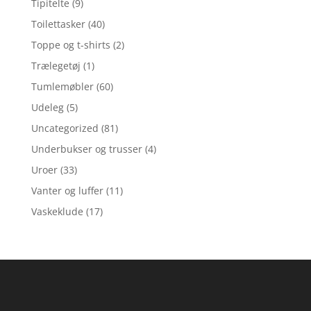
Tipitelte
(9)
Toilettasker
(40)
Toppe og t-shirts
(2)
Trælegetøj
(1)
Tumlemøbler
(60)
Udeleg
(5)
Uncategorized
(81)
Underbukser og trusser
(4)
Uroer
(33)
Vanter og luffer
(11)
Vaskeklude
(17)