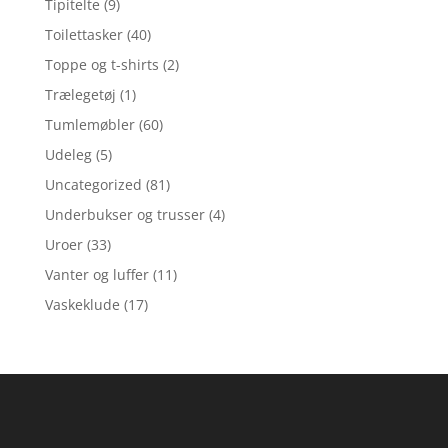
Tipitelte
(9)
Toilettasker
(40)
Toppe og t-shirts
(2)
Trælegetøj
(1)
Tumlemøbler
(60)
Udeleg
(5)
Uncategorized
(81)
Underbukser og trusser
(4)
Uroer
(33)
Vanter og luffer
(11)
Vaskeklude
(17)