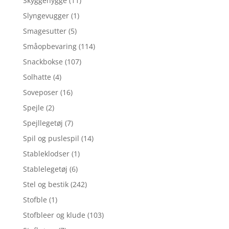
Skyggehygge
(11)
Slyngevugger
(1)
Smagesutter
(5)
Småopbevaring
(114)
Snackbokse
(107)
Solhatte
(4)
Soveposer
(16)
Spejle
(2)
Spejllegetøj
(7)
Spil og puslespil
(14)
Stableklodser
(1)
Stablelegetøj
(6)
Stel og bestik
(242)
Stofble
(1)
Stofbleer og klude
(103)