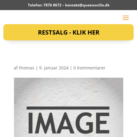
Telefon: 7876 8672 –
kontakt@queensville.dk
RESTSALG - KLIK HER
af
thomas
|
9. januar 2024
|
0 Kommentarer