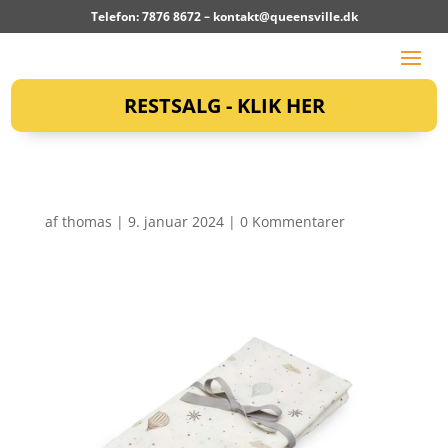
Telefon: 7876 8672 –
kontakt@queensville.dk
RESTSALG - KLIK HER
af
thomas
|
9. januar 2024
|
0 Kommentarer