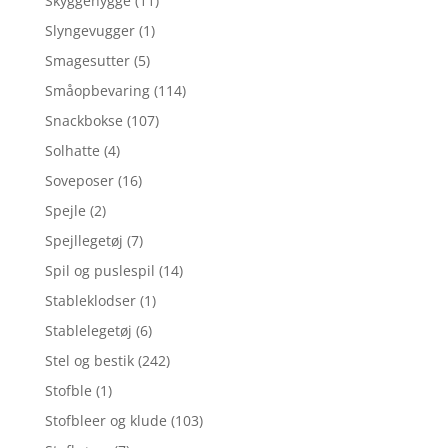
Skyggehygge
(11)
Slyngevugger
(1)
Smagesutter
(5)
Småopbevaring
(114)
Snackbokse
(107)
Solhatte
(4)
Soveposer
(16)
Spejle
(2)
Spejllegetøj
(7)
Spil og puslespil
(14)
Stableklodser
(1)
Stablelegetøj
(6)
Stel og bestik
(242)
Stofble
(1)
Stofbleer og klude
(103)