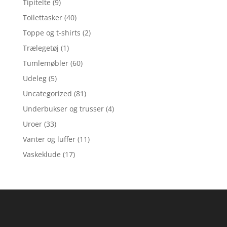
Tipitelte
(9)
Toilettasker
(40)
Toppe og t-shirts
(2)
Trælegetøj
(1)
Tumlemøbler
(60)
Udeleg
(5)
Uncategorized
(81)
Underbukser og trusser
(4)
Uroer
(33)
Vanter og luffer
(11)
Vaskeklude
(17)