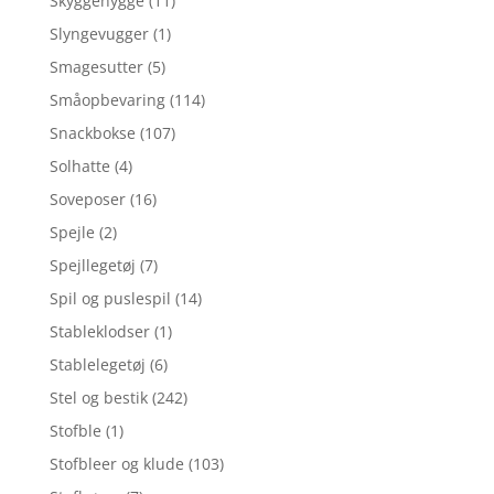
Skyggehygge
(11)
Slyngevugger
(1)
Smagesutter
(5)
Småopbevaring
(114)
Snackbokse
(107)
Solhatte
(4)
Soveposer
(16)
Spejle
(2)
Spejllegetøj
(7)
Spil og puslespil
(14)
Stableklodser
(1)
Stablelegetøj
(6)
Stel og bestik
(242)
Stofble
(1)
Stofbleer og klude
(103)