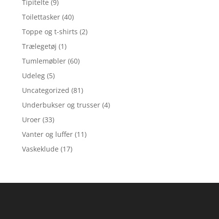
Tipitelte
(9)
Toilettasker
(40)
Toppe og t-shirts
(2)
Trælegetøj
(1)
Tumlemøbler
(60)
Udeleg
(5)
Uncategorized
(81)
Underbukser og trusser
(4)
Uroer
(33)
Vanter og luffer
(11)
Vaskeklude
(17)