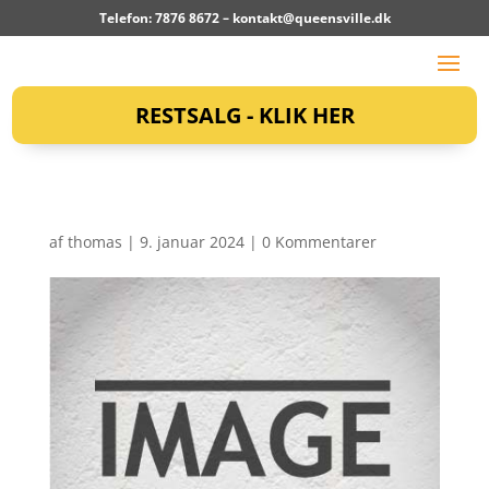
Telefon: 7876 8672 –
kontakt@queensville.dk
RESTSALG - KLIK HER
af
thomas
|
9. januar 2024
|
0 Kommentarer