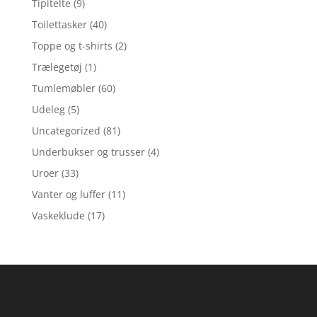
Tipitelte
(9)
Toilettasker
(40)
Toppe og t-shirts
(2)
Trælegetøj
(1)
Tumlemøbler
(60)
Udeleg
(5)
Uncategorized
(81)
Underbukser og trusser
(4)
Uroer
(33)
Vanter og luffer
(11)
Vaskeklude
(17)