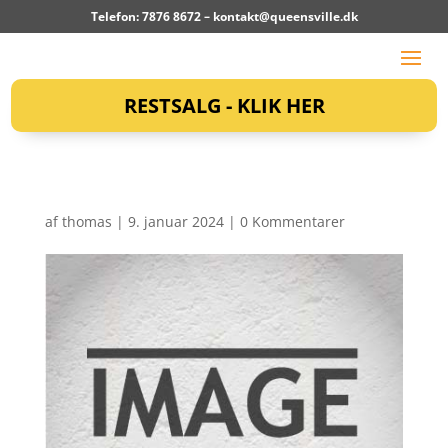
Telefon: 7876 8672 –
kontakt@queensville.dk
RESTSALG - KLIK HER
af
thomas
|
9. januar 2024
|
0 Kommentarer