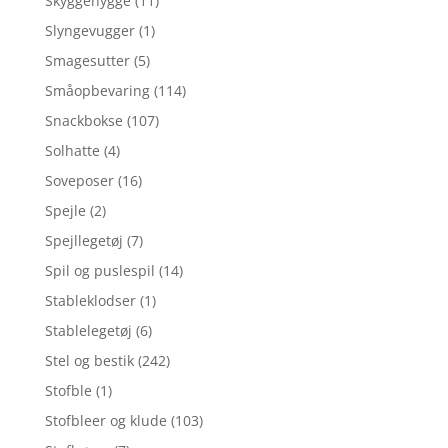
Skyggehygge
(11)
Slyngevugger
(1)
Smagesutter
(5)
Småopbevaring
(114)
Snackbokse
(107)
Solhatte
(4)
Soveposer
(16)
Spejle
(2)
Spejllegetøj
(7)
Spil og puslespil
(14)
Stableklodser
(1)
Stablelegetøj
(6)
Stel og bestik
(242)
Stofble
(1)
Stofbleer og klude
(103)