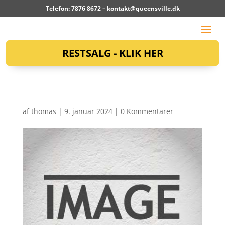
Telefon: 7876 8672 –
kontakt@queensville.dk
RESTSALG - KLIK HER
af
thomas
|
9. januar 2024
|
0 Kommentarer