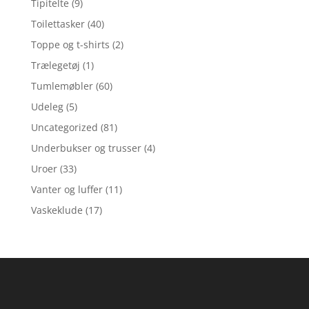
Tipitelte
(9)
Toilettasker
(40)
Toppe og t-shirts
(2)
Trælegetøj
(1)
Tumlemøbler
(60)
Udeleg
(5)
Uncategorized
(81)
Underbukser og trusser
(4)
Uroer
(33)
Vanter og luffer
(11)
Vaskeklude
(17)