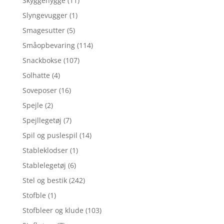
Skyggehygge
(11)
Slyngevugger
(1)
Smagesutter
(5)
Småopbevaring
(114)
Snackbokse
(107)
Solhatte
(4)
Soveposer
(16)
Spejle
(2)
Spejllegetøj
(7)
Spil og puslespil
(14)
Stableklodser
(1)
Stablelegetøj
(6)
Stel og bestik
(242)
Stofble
(1)
Stofbleer og klude
(103)