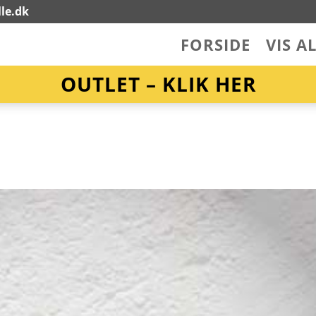
le.dk
FORSIDE
VIS A
OUTLET – KLIK HER