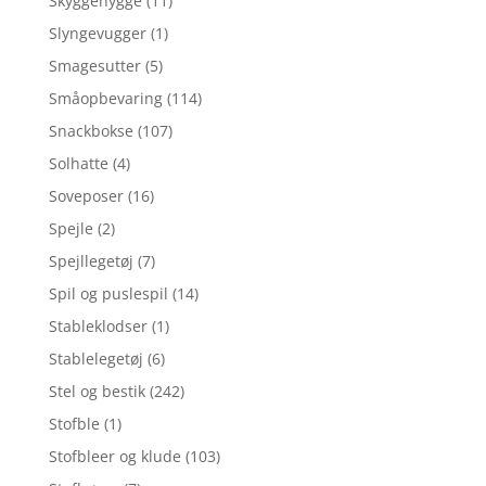
Skyggehygge
(11)
Slyngevugger
(1)
Smagesutter
(5)
Småopbevaring
(114)
Snackbokse
(107)
Solhatte
(4)
Soveposer
(16)
Spejle
(2)
Spejllegetøj
(7)
Spil og puslespil
(14)
Stableklodser
(1)
Stablelegetøj
(6)
Stel og bestik
(242)
Stofble
(1)
Stofbleer og klude
(103)