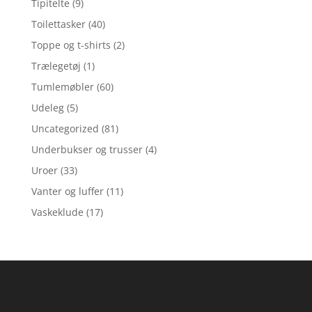
Tipitelte
(9)
Toilettasker
(40)
Toppe og t-shirts
(2)
Trælegetøj
(1)
Tumlemøbler
(60)
Udeleg
(5)
Uncategorized
(81)
Underbukser og trusser
(4)
Uroer
(33)
Vanter og luffer
(11)
Vaskeklude
(17)