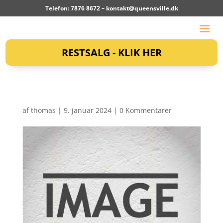
Telefon: 7876 8672 –
kontakt@queensville.dk
RESTSALG - KLIK HER
af
thomas
|
9. januar 2024
|
0 Kommentarer