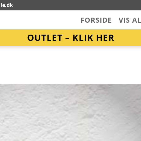
le.dk
FORSIDE
VIS A
OUTLET – KLIK HER