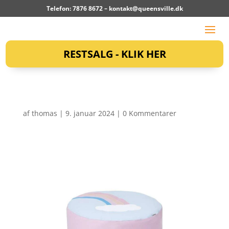
Telefon: 7876 8672 –
kontakt@queensville.dk
RESTSALG - KLIK HER
af
thomas
|
9. januar 2024
|
0 Kommentarer