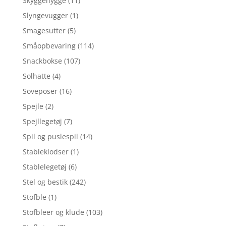
Skyggehygge
(11)
Slyngevugger
(1)
Smagesutter
(5)
Småopbevaring
(114)
Snackbokse
(107)
Solhatte
(4)
Soveposer
(16)
Spejle
(2)
Spejllegetøj
(7)
Spil og puslespil
(14)
Stableklodser
(1)
Stablelegetøj
(6)
Stel og bestik
(242)
Stofble
(1)
Stofbleer og klude
(103)