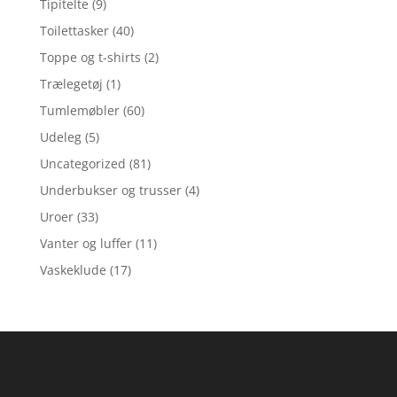
Tipitelte
(9)
Toilettasker
(40)
Toppe og t-shirts
(2)
Trælegetøj
(1)
Tumlemøbler
(60)
Udeleg
(5)
Uncategorized
(81)
Underbukser og trusser
(4)
Uroer
(33)
Vanter og luffer
(11)
Vaskeklude
(17)