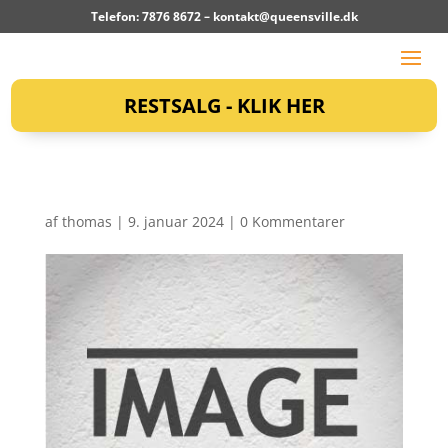
Telefon: 7876 8672 –
kontakt@queensville.dk
RESTSALG - KLIK HER
af
thomas
|
9. januar 2024
|
0 Kommentarer