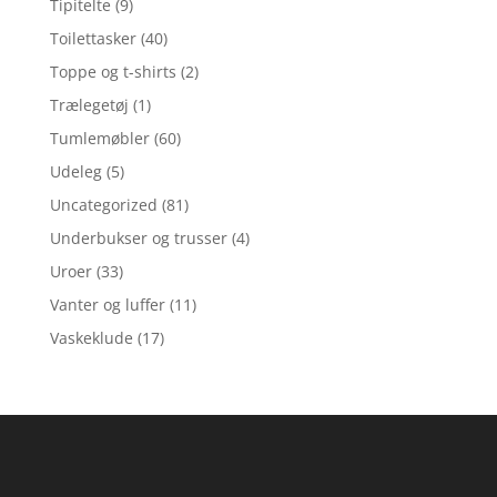
Tipitelte
(9)
Toilettasker
(40)
Toppe og t-shirts
(2)
Trælegetøj
(1)
Tumlemøbler
(60)
Udeleg
(5)
Uncategorized
(81)
Underbukser og trusser
(4)
Uroer
(33)
Vanter og luffer
(11)
Vaskeklude
(17)