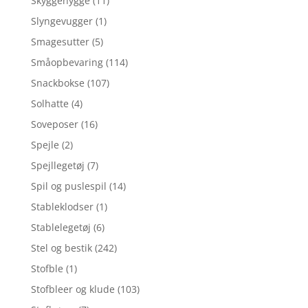
Skyggehygge
(11)
Slyngevugger
(1)
Smagesutter
(5)
Småopbevaring
(114)
Snackbokse
(107)
Solhatte
(4)
Soveposer
(16)
Spejle
(2)
Spejllegetøj
(7)
Spil og puslespil
(14)
Stableklodser
(1)
Stablelegetøj
(6)
Stel og bestik
(242)
Stofble
(1)
Stofbleer og klude
(103)