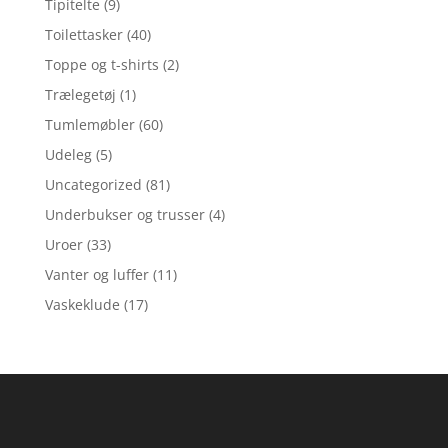
Tipitelte
(9)
Toilettasker
(40)
Toppe og t-shirts
(2)
Trælegetøj
(1)
Tumlemøbler
(60)
Udeleg
(5)
Uncategorized
(81)
Underbukser og trusser
(4)
Uroer
(33)
Vanter og luffer
(11)
Vaskeklude
(17)