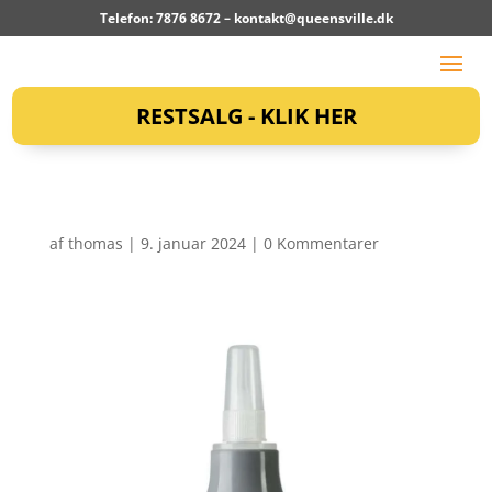
Telefon: 7876 8672 –
kontakt@queensville.dk
RESTSALG - KLIK HER
af
thomas
|
9. januar 2024
|
0 Kommentarer