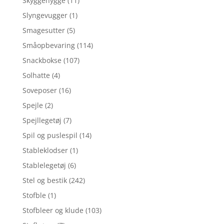
Skyggehygge
(11)
Slyngevugger
(1)
Smagesutter
(5)
Småopbevaring
(114)
Snackbokse
(107)
Solhatte
(4)
Soveposer
(16)
Spejle
(2)
Spejllegetøj
(7)
Spil og puslespil
(14)
Stableklodser
(1)
Stablelegetøj
(6)
Stel og bestik
(242)
Stofble
(1)
Stofbleer og klude
(103)